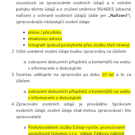
souvislosti se zpracováním osobních údajů a o volném
pohybu těchto údajů a o zrušení směrnice 95/46/ES (obecné
nařízení o ochraně osobních údajů) (dále jen
„Nařízení“
),
zpracovával/a následující osobní údaje:
jméno / přezdívku
emailovou adresu
fotografii (pokud poskytnete přes službu třetí strany).
Výše uvedené osobní údaje budou zpracovány za účelem:
zobrazení diskuzních příspěvků a komentářů na webu
s informacemi o diskutujícím
Souhlas udělujete na zpracování po dobu
10 let
a to za
účelem:
zobrazení diskuzních příspěvků a komentářů na webu
s informacemi o diskutujícím
Zpracování osobních údajů je prováděno Správcem
osobních údajů, osobní údaje však mohou zpracovávat i tito
zpracovatelé:
Poskytovatelem služby Eshop-rychle, provozované
společností Golemos s.r.o., sídlem Zátkovo nábřeží