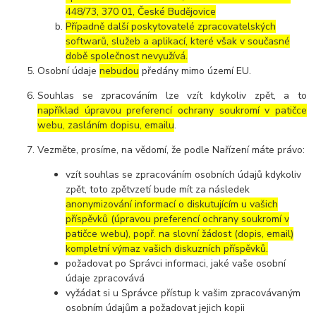
448/73, 370 01, České Budějovice
Případně další poskytovatelé zpracovatelských
softwarů, služeb a aplikací, které však v současné
době společnost nevyužívá.
Osobní údaje
nebudou
předány mimo území EU.
Souhlas se zpracováním lze vzít kdykoliv zpět, a to
například úpravou preferencí ochrany soukromí v patičce
webu, zasláním dopisu, emailu
.
Vezměte, prosíme, na vědomí, že podle Nařízení máte právo:
vzít souhlas se zpracováním osobních údajů kdykoliv
zpět, toto zpětvzetí bude mít za následek
anonymizování informací o diskutujícím u vašich
příspěvků (úpravou preferencí ochrany soukromí v
patičce webu), popř. na slovní žádost (dopis, email)
kompletní výmaz vašich diskuzních příspěvků.
požadovat po Správci informaci, jaké vaše osobní
údaje zpracovává
vyžádat si u Správce přístup k vašim zpracovávaným
osobním údajům a požadovat jejich kopii