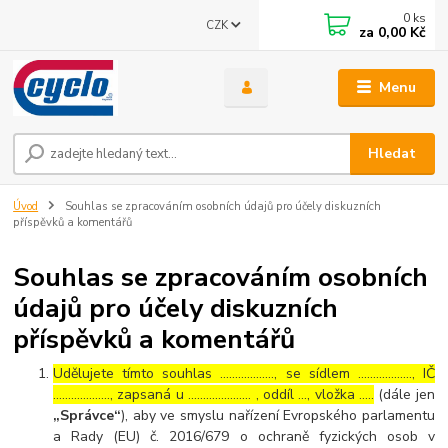
0
ks
CZK
za
0,00 Kč
Menu
Hledat
Úvod
Souhlas se zpracováním osobních údajů pro účely diskuzních
příspěvků a komentářů
Souhlas se zpracováním osobních
údajů pro účely diskuzních
příspěvků a komentářů
Udělujete tímto souhlas ……………..., se sídlem ………………, IČ
………………., zapsaná u ………………… , oddíl …, vložka …..
(dále jen
„Správce“
), aby ve smyslu nařízení Evropského parlamentu
a Rady (EU) č. 2016/679 o ochraně fyzických osob v