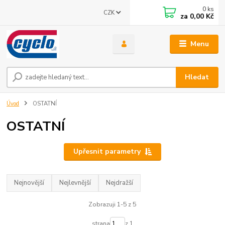
0
ks
CZK
za
0,00 Kč
Menu
Hledat
Úvod
OSTATNÍ
OSTATNÍ
Upřesnit parametry
Nejnovější
Nejlevnější
Nejdražší
Zobrazuji 1-5 z 5
strana
z 1