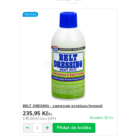
Novinka
BELT DRESING - zamezuje prokluzu řemenů
235,95 Kč
/
ks
Skladem 82 ks
195,00 Kč
bez DPH
Přidat do košíku