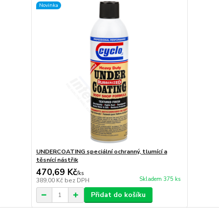
Novinka
UNDERCOATING speciální ochranný, tlumící a
těsnící nástřik
470,69 Kč
/
ks
Skladem 375 ks
389,00 Kč
bez DPH
Přidat do košíku