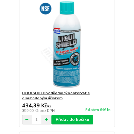
LIQUI SHIELD voděodolný konzervat s
dlouhodobým účinkem
434,39 Kč
/
ks
Skladem 646 ks
359,00 Kč
bez DPH
Přidat do košíku